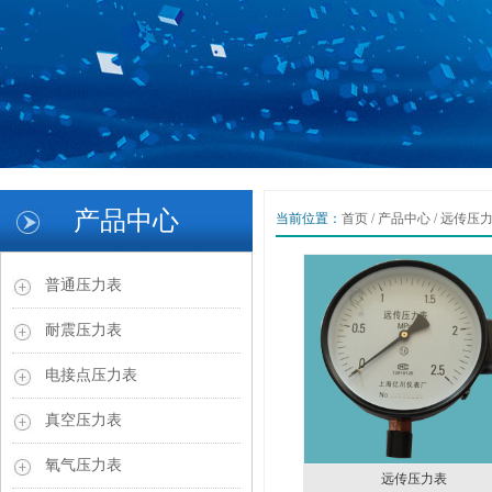
1
2
产品中心
当前位置：
首页
/
产品中心
/
远传压
3
Previous
Next
普通压力表
耐震压力表
电接点压力表
真空压力表
氧气压力表
远传压力表